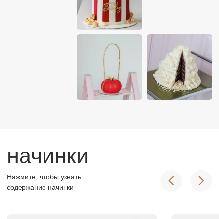
Относимся к десертам,
как к
произведению искусства
позвонить
+7 964 725 33 33
написать
мы в соцсетях
Подписывайтесь на наш
telegram—канал